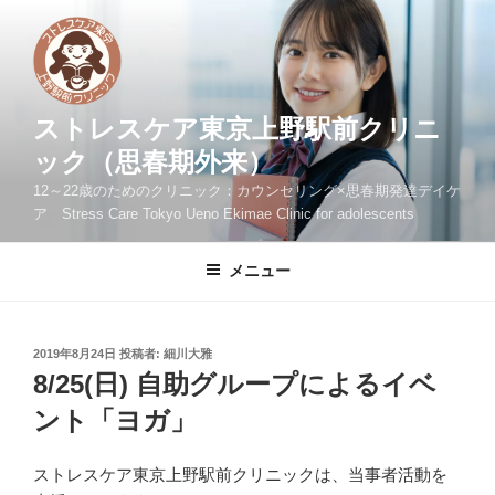
コ
ン
テ
ン
ツ
ストレスケア東京上野駅前クリニ
へ
ック（思春期外来）
ス
12～22歳のためのクリニック：カウンセリング×思春期発達デイケ
キ
ア Stress Care Tokyo Ueno Ekimae Clinic for adolescents
ッ
プ
メニュー
投
2019年8月24日
投稿者:
細川大雅
稿
8/25(日) 自助グループによるイベ
日:
ント「ヨガ」
ストレスケア東京上野駅前クリニックは、当事者活動を