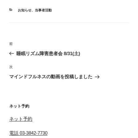
カ
お知らせ
、
当事者活動
テ
ゴ
リ
ー
投
前
前
稿
の
睡眠リズム障害患者会 8/31(土)
ナ
投
ビ
稿
次
次
ゲ
の
マインドフルネスの動画を投稿しました
投
ー
稿
シ
ョ
ネット予約
ン
ネット予約
電話 03-3842-7730