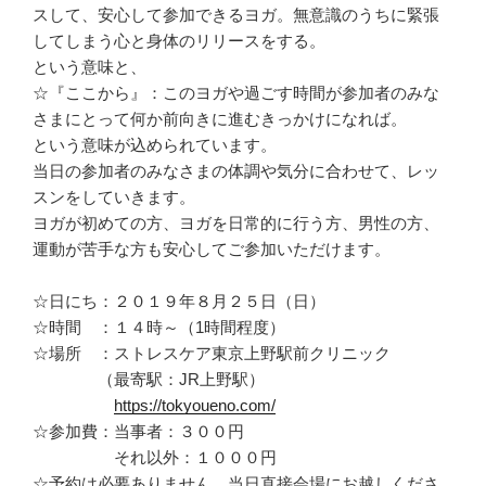
スして、
安心して参加できるヨガ。
無意識のうちに緊張
してしまう心と身体のリリースをする。
という意味と、
☆『ここから』：
このヨガや過ごす時間が参加者のみな
さまにとって何か前向きに進
むきっかけになれば。
という意味が込められています。
当日の参加者のみなさまの体調や気分に合わせて、
レッ
スンをしていきます。
ヨガが初めての方、ヨガを日常的に行う方、男性の方、
運動が苦手な方も安心してご参加いただけます。
☆日にち：２０１９年８月２５日（日）
☆時間 ：１４時～（1時間程度）
☆場所 ：ストレスケア東京上野駅前クリニック
（最寄駅：JR上野駅）
https://tokyoueno.com/
☆参加費：当事者：３００円
それ以外：１０００円
☆予約は必要ありません。当日直接会場にお越しくださ