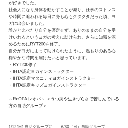
が好きでした。
社会人になり身体を動かすことが減り、
仕事のストレス
や時間に追われる毎日に身も心もクタクタだった頃
、ヨ
ガに出会いました。
誰かと比べたり自分を否定せず、
ありのままの自分を受
けいれるというヨガの考えに助けられ、
さらに知識を深
めるためにRYT200を修了。
自分がヨガによって助けられたように、
温もりのある心
穏やかな時間を届けたいと思っています。
・RYT200修了
・IHTA認定ヨガインストラクター
・IHTA認定マタニティヨガインストラクター
・IHTA認定キッズヨガインストラクター
～
ReOPA レオパ～ ＜うつ病や生きづらさで苦しんでいる
方の自助グループ＞
1/12(日) 自助グループに
6/30（日）自助グループ