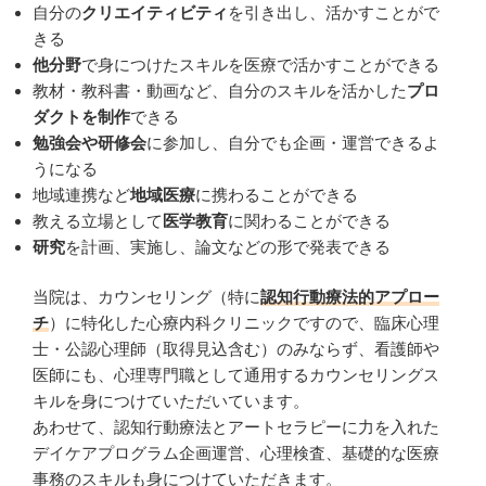
自分の
クリエイティビティ
を引き出し、活かすことがで
きる
他分野
で身につけたスキルを医療で活かすことができる
教材・教科書・動画など、自分のスキルを活かした
プロ
ダクトを制作
できる
勉強会や研修会
に参加し、自分でも企画・運営できるよ
うになる
地域連携など
地域医療
に携わることができる
教える立場として
医学教育
に関わることができる
研究
を計画、実施し、論文などの形で発表できる
当院は、カウンセリング（特に
認知行動療法的アプロー
チ
）に特化した心療内科クリニックですので、臨床心理
士・公認心理師（取得見込含む）のみならず、看護師や
医師にも、心理専門職として通用するカウンセリングス
キルを身につけていただいています。
あわせて、認知行動療法とアートセラピーに力を入れた
デイケアプログラム企画運営、心理検査、基礎的な医療
事務のスキルも身につけていただきます。