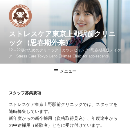
コ
ン
テ
ン
ツ
ストレスケア東京上野駅前クリニ
へ
ック（思春期外来）
ス
12～22歳のためのクリニック：カウンセリング×思春期発達デイケ
キ
ア Stress Care Tokyo Ueno Ekimae Clinic for adolescents
ッ
プ
メニュー
スタッフ募集要項
ストレスケア東京上野駅前クリニックでは、スタッフを
随時募集しています。
新年度からの新卒採用（資格取得見込）、年度途中から
の中途採用（経験者）ともに受け付けています。