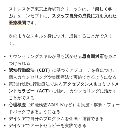
ストレスケア東京上野駅前クリニックは、「
楽しく学
ぶ
」をコンセプトに、
スタッフ自身の成長に力を入れた
医療機関
です。
次のようなスキルを身につけ、成長することができま
す。
カウンセリングスキルが最も活かせる
思春期対応
を身に
つけられる
認知行動療法（CBT）
に基づくアプローチを身につけ、
個人カウンセリングや集団療法で実施できるようになる
第3世代認知行動療法である
アクセプタンス＆コミットメ
ントセラピー（ACT）
に触れ、カウンセリングに活かす
ことができる
心理検査
（知能検査WAIS-IVなど）を実施・解釈・フィー
ドバックできるようになる
デイケア
で自分のプログラムを企画・運営できる
デイケア
で
アートセラピー
を実践できる