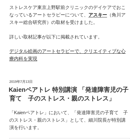
ストレスケア東京上野駅前クリニックのデイケアでおこ
なっているアートセラピーについて、
アスキー
（角川ア
スキー総合研究所）の取材を受けました。
詳しい取材記事が以下に掲載されています。
デジタル絵画のアートセラピーで、クリエイティブな心
療内科を実現
投
2019年7月13日
稿
Kaienペアトレ 特別講演 「発達障害児の子
日:
育て 子のストレス・親のストレス」
「Kaienペアトレ」において、「発達障害児の子育て 子
のストレス・親のストレス」として、細川院長が特別講
演を行います。