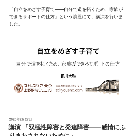
「自立をめざす子育て――自分で道を拓くため、家族が
できるサポートの仕方」という演題にて、講演を行いま
した。
投
2020年2月27日
稿
講演 「双極性障害と発達障害――感情にふ
日:
りまわされないために」