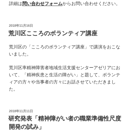
詳細は
問い合わせフォーム
からお問い合わせください。
投
2018年11月16日
稿
荒川区こころのボランティア講座
日:
荒川区の「こころのボランティア講座」で講演をおこな
いました。
荒川区率精神障害者地域生活支援センターアゼリアにお
いて、「精神疾患と生活の障がい」と題して、ボランテ
ィアの方々や当事者の方々にお話させていただきまし
た。
投
2018年11月11日
稿
研究発表「精神障がい者の職業準備性尺度
日:
開発の試み」