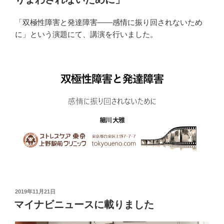
「双極性障害と発達障害――感情に振り回されないため
に」という演題にて、講演を行いました。
投
2019年11月21日
稿
マイナビニュースに載りました
日: