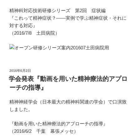
精神科対応技術研修シリーズ 第2回 症状編
『これって精神症状？――実例で学ぶ精神症状・それに
対する対応』
（2016/7/8 土田病院）
投
2016年6月2日
稿
学会発表『動画を用いた精神療法的アプロ
日:
ーチの指導』
精神神経学会（日本最大の精神科関連の学会）で口演致
しました。
『動画を用いた精神療法的アプローチの指導』
（2016/6/2 千葉 幕張メッセ）