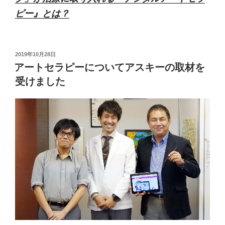
ピー』とは？
投
2019年10月28日
稿
アートセラピーについてアスキーの取材を
日:
受けました