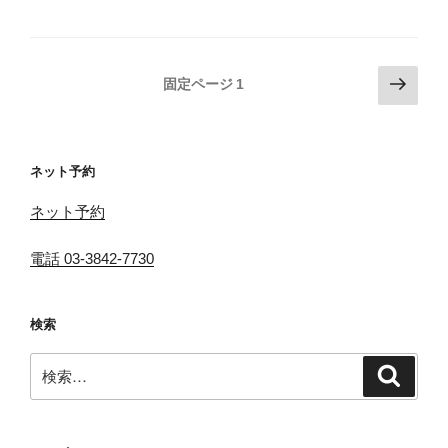
投
次
固定ページ
1
の
稿
ペ
の
ー
ペ
ネット予約
ジ
ー
ネット予約
ジ
送
電話 03-3842-7730
り
検索
検
検
索
索: