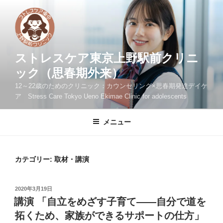
コ
ン
テ
ン
ツ
ストレスケア東京上野駅前クリニ
へ
ック（思春期外来）
ス
12～22歳のためのクリニック：カウンセリング×思春期発達デイケ
キ
ア Stress Care Tokyo Ueno Ekimae Clinic for adolescents
ッ
プ
メニュー
カテゴリー:
取材・講演
投
2020年3月19日
稿
講演 「自立をめざす子育て――自分で道を
日:
拓くため、家族ができるサポートの仕方」