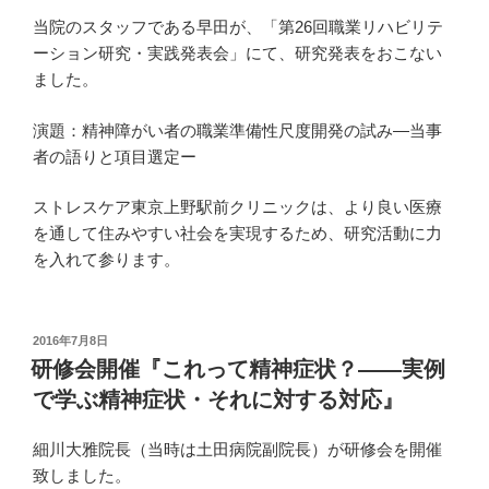
当院のスタッフである早田が、「第26回職業リハビリテ
ーション研究・実践発表会」にて、研究発表をおこない
ました。
演題：精神障がい者の職業準備性尺度開発の試み―当事
者の語りと項目選定ー
ストレスケア東京上野駅前クリニックは、より良い医療
を通して住みやすい社会を実現するため、研究活動に力
を入れて参ります。
投
2016年7月8日
稿
研修会開催『これって精神症状？――実例
日:
で学ぶ精神症状・それに対する対応』
細川大雅院長（当時は土田病院副院長）が研修会を開催
致しました。