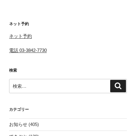
投
シ
稿
ョ
ン
ネット予約
ネット予約
電話 03-3842-7730
検索
検
検
索
索:
カテゴリー
お知らせ
(405)