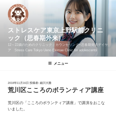
コ
ン
テ
ン
ツ
ストレスケア東京上野駅前クリニ
へ
ック（思春期外来）
ス
12～22歳のためのクリニック：カウンセリング×思春期発達デイケ
キ
ア Stress Care Tokyo Ueno Ekimae Clinic for adolescents
ッ
プ
メニュー
投
2018年11月16日
投稿者:
細川大雅
稿
荒川区こころのボランティア講座
日:
荒川区の「こころのボランティア講座」で講演をおこな
いました。