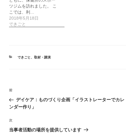
ともに、保健所のスポー
ツジムを訪れました。 こ
こでは、利…
2018年5月18日
できごと
カ
できごと
、
取材・講演
テ
ゴ
リ
ー
投
前
前
稿
の
デイケア：ものづくり企画「イラストレーターでカレ
ナ
投
ンダー作り」
ビ
稿
ゲ
次
次
の
ー
当事者活動の場所を提供しています