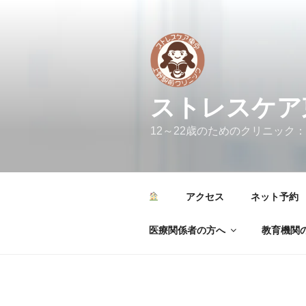
コ
ン
テ
ン
ツ
へ
ストレスケア
ス
キ
12～22歳のためのクリニック：カウンセリ
ッ
プ
アクセス
ネット予約
医療関係者の方へ
教育機関の