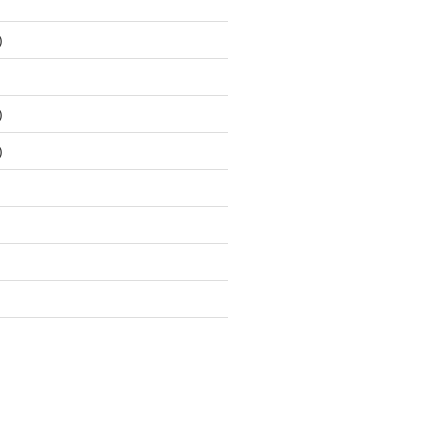
)
)
)