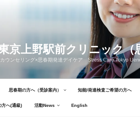
東京上野駅前クリニック（
ング×思春期発達デイケア Stress Care Tokyo Ueno Ekimae 
思春期の方へ（受診案内）
知能/発達検査ご希望の方へ
方へ(通級)
活動News
English