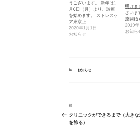
うございます。 新年は1
明けま
月6日（月）より、診療
ざいま
を始めます。 ストレスケ
療開始
ア東京上…
2019
2020年1月1日
お知ら
お知らせ
カ
お知らせ
テ
ゴ
リ
ー
投
前
前
稿
の
クリニックができるまで（大きな
投
を飾る）
ナ
稿
ビ