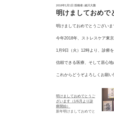
投
2018年1月1日
投稿者:
細川大雅
稿
明けましておめで
日:
明けましておめでとうございま
今年2018年、ストレスケア東
1月9日（火）12時より、診療
信頼できる医療、そして居心地
これからどうぞよろしくお願い
明けましておめでとうご
ざいます（1/6月より診
療開始）
新年明けましておめでと