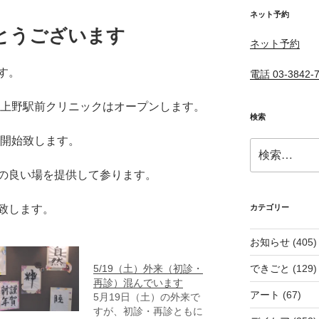
ネット予約
とうございます
ネット予約
す。
電話 03-3842-
京上野駅前クリニックはオープンします。
検索
を開始致します。
検
索:
の良い場を提供して参ります。
致します。
カテゴリー
お知らせ
(405)
5/19（土）外来（初診・
できごと
(129)
再診）混んでいます
アート
(67)
5月19日（土）の外来で
すが、初診・再診ともに