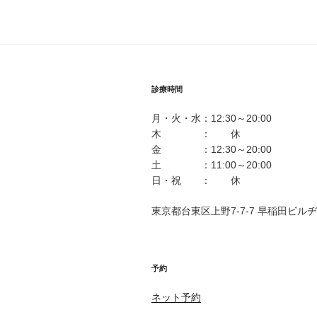
ゲ
ー
シ
ョ
診療時間
ン
月・火・水：12:30～20:00
木 ： 休
金 ：12:30～20:00
土 ：11:00～20:00
日・祝 ： 休
東京都台東区上野7-7-7 早稲田ビル
予約
ネット予約