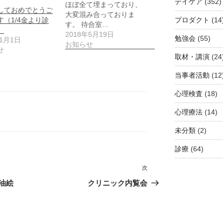
デイケア
(352)
ほぼ全て埋まっており、
しておめでとうご
大変混み合っておりま
プロダクト
(14
す（1/4金より診
す。 待合室…
）
2018年5月19日
勉強会
(55)
年1月1日
お知らせ
せ
取材・講演
(24
当事者活動
(12
心理検査
(18)
心理療法
(14)
未分類
(2)
診療
(64)
次
次
の
油絵
クリニック内覧会
投
稿