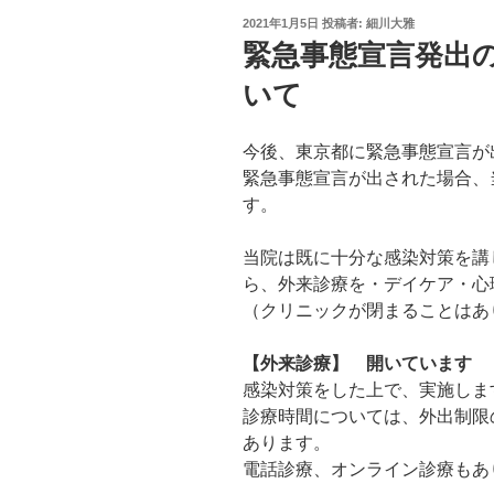
投
2021年1月5日
投稿者:
細川大雅
稿
緊急事態宣言発出
日:
いて
今後、東京都に緊急事態宣言が
緊急事態宣言が出された場合、
す。
当院は既に十分な感染対策を講
ら、外来診療を・デイケア・心
（クリニックが閉まることはあ
【外来診療】 開いています
感染対策をした上で、実施しま
診療時間については、外出制限
あります。
電話診療、オンライン診療もあ