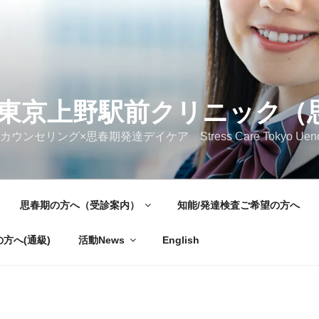
東京上野駅前クリニック（
ング×思春期発達デイケア Stress Care Tokyo Ueno Ekimae 
思春期の方へ（受診案内）
知能/発達検査ご希望の方へ
方へ(通級)
活動News
English