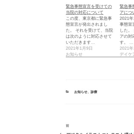
緊急事態宣言を受けての
緊急事
当院の対応について
アにつ
この度、東京都に緊急事
2021
態宣言が発出されまし
事態宣
た。 それを受けて、当院
した。
は次のように対応させて
アの対
いただきます…
す。 …
2021年1月9日
2021
お知らせ
デイケ
カ
お知らせ
、
診療
テ
ゴ
リ
ー
投
前
前
の