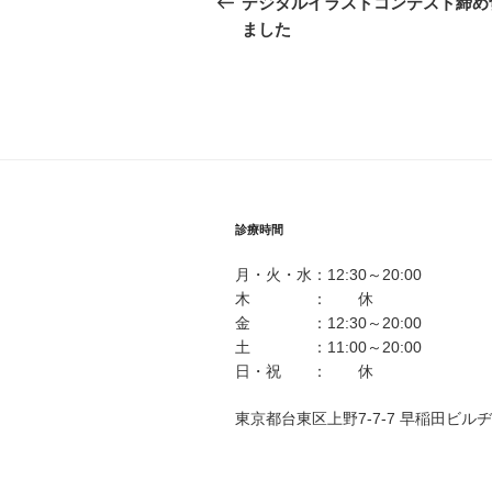
稿
デジタルイラストコンテスト締め
投
ました
ナ
稿
ビ
ゲ
ー
シ
ョ
診療時間
ン
月・火・水：12:30～20:00
木 ： 休
金 ：12:30～20:00
土 ：11:00～20:00
日・祝 ： 休
東京都台東区上野7-7-7 早稲田ビル