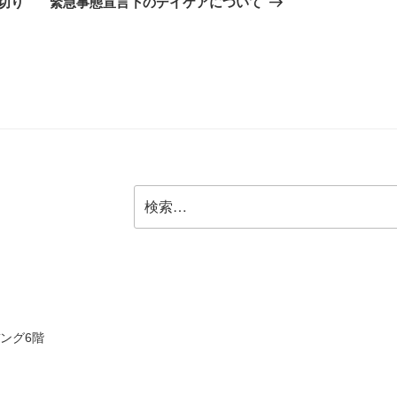
切り
緊急事態宣言下のデイケアについて
投
稿
検
索:
ヂング6階