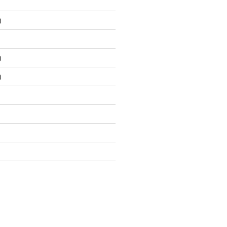
)
)
)