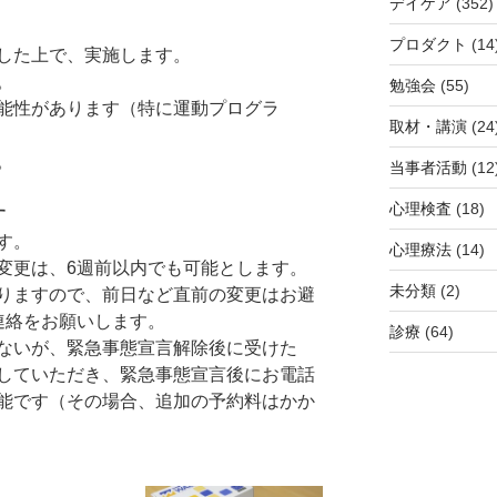
デイケア
(352)
プロダクト
(14
した上で、実施します。
。
勉強会
(55)
能性があります（特に運動プログラ
取材・講演
(24
。
当事者活動
(12
心理検査
(18)
す
す。
心理療法
(14)
変更は、6週前以内でも可能とします。
未分類
(2)
りますので、前日など直前の変更はお避
連絡をお願いします。
診療
(64)
ないが、緊急事態宣言解除後に受けた
していただき、緊急事態宣言後にお電話
能です（その場合、追加の予約料はかか