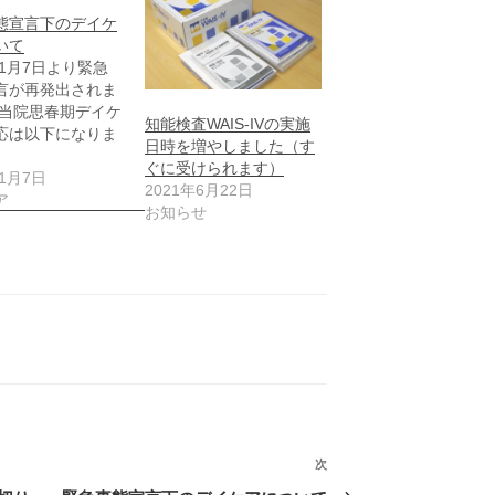
態宣言下のデイケ
いて
年1月7日より緊急
言が再発出されま
 当院思春期デイケ
知能検査WAIS-IVの実施
応は以下になりま
日時を増やしました（す
ぐに受けられます）
年1月7日
2021年6月22日
ア
お知らせ
次
次
の