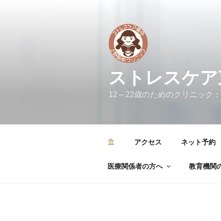
コ
ン
テ
ン
ツ
へ
ストレスケア
ス
キ
12～22歳のためのクリニック：カウンセリ
ッ
プ
アクセス
ネット予約
医療関係者の方へ
教育機関の