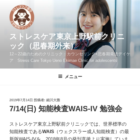
コ
ン
テ
ン
ツ
ストレスケア東京上野駅前クリニ
へ
ック（思春期外来）
ス
12～22歳のためのクリニック：カウンセリング×思春期発達デイケ
キ
ア Stress Care Tokyo Ueno Ekimae Clinic for adolescents
ッ
プ
メニュー
投
2019年7月14日
投稿者:
細川大雅
稿
7/14(日) 知能検査WAIS-IV 勉強会
日:
ストレスケア東京上野駅前クリニックでは、世界標準の
知能検査である
WAIS
（ウェクスラー成人知能検査）の最
新版WAIS-IVを、2018年8月の発刊直後より実施していま