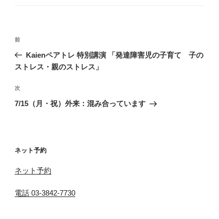
ゴ
リ
ー
投
前
前
稿
の
Kaienペアトレ 特別講演 「発達障害児の子育て 子の
ナ
投
ストレス・親のストレス」
ビ
稿
ゲ
次
次
の
ー
7/15（月・祝）外来：混み合っています
投
シ
稿
ョ
ン
ネット予約
ネット予約
電話 03-3842-7730