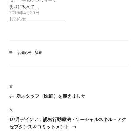
は、ゴールデンウィーク
明けに初めて…
2019年4月20日
お知らせ
カ
お知らせ
、
診療
テ
ゴ
リ
ー
投
前
前
稿
の
新スタッフ（医師）を迎えました
ナ
投
ビ
稿
次
次
ゲ
の
1/7月デイケア：認知行動療法・ソーシャルスキル・アク
投
ー
セプタンス＆コミットメント
稿
シ