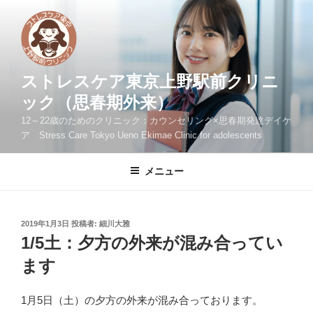
コ
ン
テ
ン
ツ
ストレスケア東京上野駅前クリニ
へ
ック（思春期外来）
ス
12～22歳のためのクリニック：カウンセリング×思春期発達デイケ
キ
ア Stress Care Tokyo Ueno Ekimae Clinic for adolescents
ッ
プ
メニュー
投
2019年1月3日
投稿者:
細川大雅
稿
1/5土：夕方の外来が混み合ってい
日:
ます
1月5日（土）の夕方の外来が混み合っております。