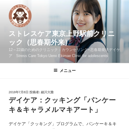
コ
ン
テ
ン
ツ
ストレスケア東京上野駅前クリニ
へ
ック（思春期外来）
ス
12～22歳のためのクリニック：カウンセリング×思春期発達デイケ
キ
ア Stress Care Tokyo Ueno Ekimae Clinic for adolescents
ッ
プ
メニュー
投
2018年7月8日
投稿者:
細川大雅
稿
デイケア：クッキング「パンケー
日:
キ＆キャラメルマキアート」
デイケア「クッキング」プログラムで、パンケーキ＆キ