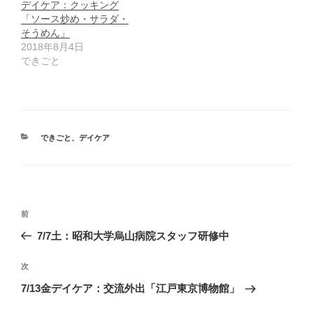
デイケア：クッキング
「ソース炒め・サラダ・
そうめん」
2018年8月4日
できごと
カ
できごと
、
デイケア
テ
ゴ
リ
ー
投
前
前
稿
の
7/7土：昭和大学烏山病院スタッフ研修中
ナ
投
ビ
稿
次
次
ゲ
の
7/13金デイケア：交流外出「江戸東京博物館」
投
ー