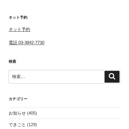
稿
シ
ョ
ネット予約
ン
ネット予約
電話 03-3842-7730
検索
検
検
索
索:
カテゴリー
お知らせ
(405)
できごと
(129)