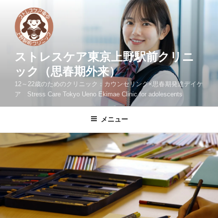
コ
ン
テ
ン
ツ
ストレスケア東京上野駅前クリニ
へ
ック（思春期外来）
ス
12～22歳のためのクリニック：カウンセリング×思春期発達デイケ
キ
ア Stress Care Tokyo Ueno Ekimae Clinic for adolescents
ッ
プ
メニュー