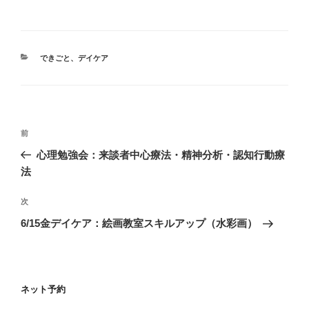
カ
できごと
、
デイケア
テ
ゴ
リ
ー
投
前
前
稿
の
心理勉強会：来談者中心療法・精神分析・認知行動療
ナ
投
法
ビ
稿
ゲ
次
次
の
ー
6/15金デイケア：絵画教室スキルアップ（水彩画）
投
シ
稿
ョ
ン
ネット予約