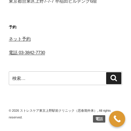
東京都台東区上野7-7-7 早稲田ビルヂング6階
予約
ネット予約
電話 03-3842-7730
検
検
索
索:
© 2026 ストレスケア東京上野駅前クリニック（思春期外来）, All rights
reserved.
電話