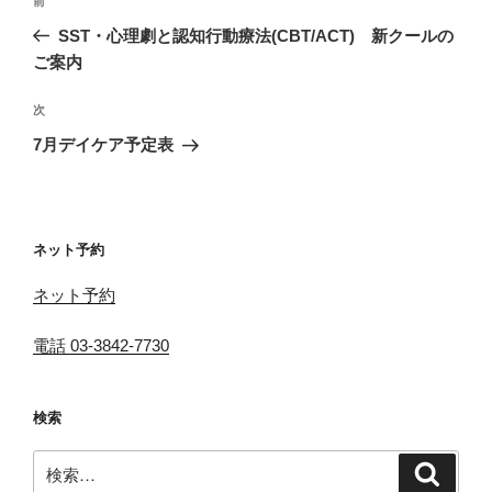
前
前
稿
の
SST・心理劇と認知行動療法(CBT/ACT) 新クールの
ナ
投
ご案内
ビ
稿
ゲ
次
次
の
ー
7月デイケア予定表
投
シ
稿
ョ
ン
ネット予約
ネット予約
電話 03-3842-7730
検索
検
検
索
索: