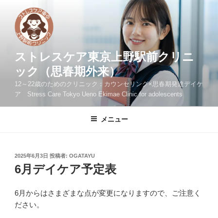
コ
ン
テ
ン
ツ
ストレスケア東京上野駅前クリニ
へ
ック（思春期外来）
ス
12～22歳のためのクリニック：カウンセリング×思春期発達デイケ
キ
ア Stress Care Tokyo Ueno Ekimae Clinic for adolescents
ッ
プ
メニュー
投
2025年6月3日
投稿者:
OGATAYU
稿
6月デイケア予定表
日:
6月からはさまざまな点が変更になりますので、ご注意く
ださい。