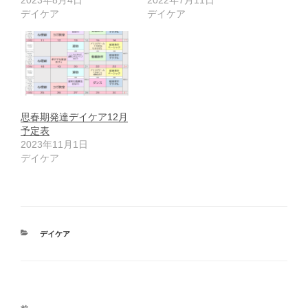
デイケア
デイケア
思春期発達デイケア12月
予定表
2023年11月1日
デイケア
カ
デイケア
テ
ゴ
リ
ー
投