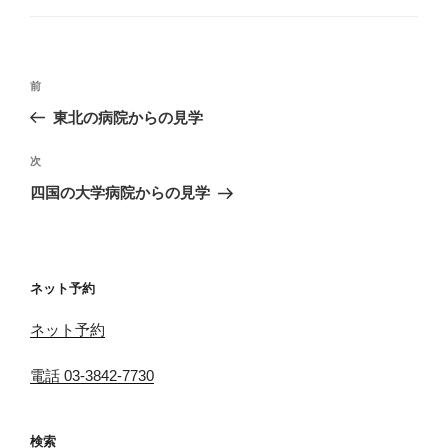
ゴ
リ
ー
投
前
前
稿
の
東北の病院からの見学
ナ
投
ビ
稿
次
次
ゲ
の
四国の大学病院からの見学
投
ー
稿
シ
ョ
ネット予約
ン
ネット予約
電話 03-3842-7730
検索