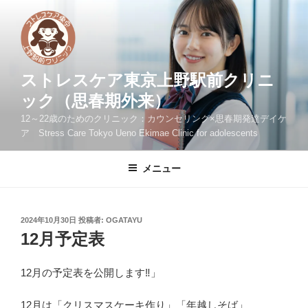
コ
ン
テ
ン
ツ
ストレスケア東京上野駅前クリニ
へ
ック（思春期外来）
ス
12～22歳のためのクリニック：カウンセリング×思春期発達デイケ
キ
ア Stress Care Tokyo Ueno Ekimae Clinic for adolescents
ッ
プ
メニュー
投
2024年10月30日
投稿者:
OGATAYU
稿
12月予定表
日:
12月の予定表を公開します‼」
12月は「クリスマスケーキ作り」「年越しそば」