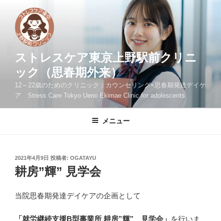
コ
ン
テ
ン
ツ
ストレスケア東京上野駅前クリニ
へ
ック（思春期外来）
ス
12～22歳のためのクリニック：カウンセリング×思春期発達デイケ
キ
ア Stress Care Tokyo Ueno Ekimae Clinic for adolescents
ッ
プ
メニュー
投
2021年4月9日
投稿者:
OGATAYU
稿
耕房”輝” 見学会
日:
当院思春期発達デイケアの企画として
「就労継続支援B型事業所 耕房”輝” 見学会」
を行いま