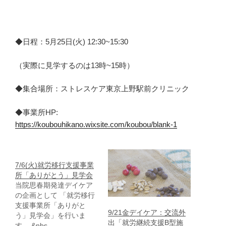
◆日程：5月25日(火) 12:30~15:30
（実際に見学するのは13時~15時）
◆集合場所：ストレスケア東京上野駅前クリニック
◆事業所HP:
https://koubouhikano.wixsite.com/koubou/blank-1
7/6(火)就労移行支援事業
所「ありがとう」見学会
当院思春期発達デイケア
の企画として 「就労移行
支援事業所「ありがと
9/21金デイケア：交流外
う」見学会」を行いま
出「就労継続支援B型施
す。 &nbs…