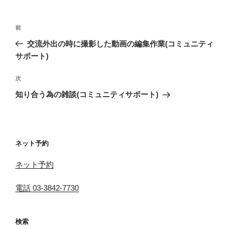
ー
投
前
前
稿
の
交流外出の時に撮影した動画の編集作業(コミュニティ
ナ
投
サポート)
ビ
稿
ゲ
次
次
の
ー
知り合う為の雑談(コミュニティサポート)
投
シ
稿
ョ
ン
ネット予約
ネット予約
電話 03-3842-7730
検索