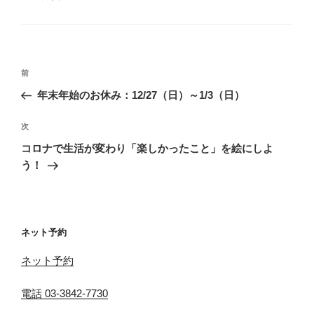
テ
ゴ
リ
ー
投
前
前
稿
の
年末年始のお休み：12/27（日）～1/3（日）
ナ
投
ビ
稿
次
次
ゲ
の
コロナで生活が変わり「楽しかったこと」を絵にしよ
投
ー
う！
稿
シ
ョ
ン
ネット予約
ネット予約
電話 03-3842-7730