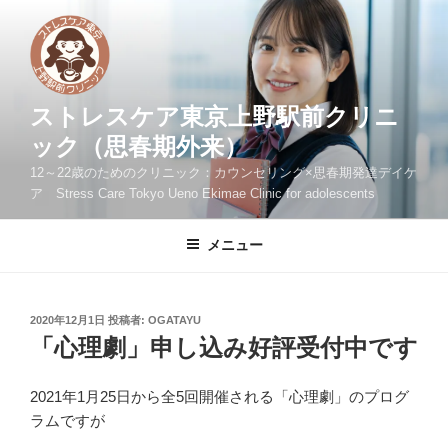
コ
ン
テ
ン
ツ
ストレスケア東京上野駅前クリニ
へ
ック（思春期外来）
ス
12～22歳のためのクリニック：カウンセリング×思春期発達デイケ
キ
ア Stress Care Tokyo Ueno Ekimae Clinic for adolescents
ッ
プ
メニュー
投
2020年12月1日
投稿者:
OGATAYU
稿
「心理劇」申し込み好評受付中です
日:
2021年1月25日から全5回開催される「心理劇」のプログ
ラムですが