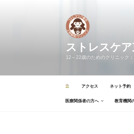
コ
ン
テ
ン
ツ
へ
ストレスケア
ス
キ
12～22歳のためのクリニック：カウンセリ
ッ
プ
アクセス
ネット予約
医療関係者の方へ
教育機関の