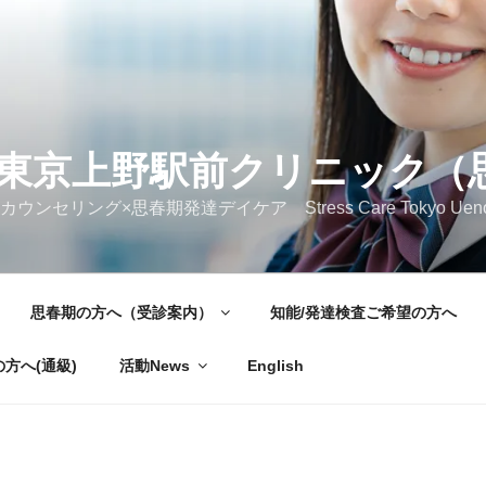
東京上野駅前クリニック（
ング×思春期発達デイケア Stress Care Tokyo Ueno Ekimae 
思春期の方へ（受診案内）
知能/発達検査ご希望の方へ
方へ(通級)
活動News
English