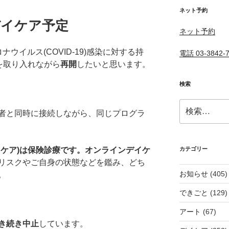
ネット予約
デイケア予定
ネット予約
ウイルス(COVID-19)感染に対する持
電話 03-3842-
を取り入れながら
再開
したいと思います。
検索
検
者と同時に接続しながら、同じプログラ
索:
ケア)は保険診療です。
オンラインデイケ
カテゴリー
リスクやご自身の状態などを鑑み、どち
お知らせ
(405)
。
できごと
(129)
アート
(67)
き続き中止
しています。