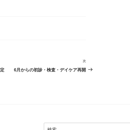
次
次
の
予定
6月からの初診・検査・デイケア再開
投
稿
検