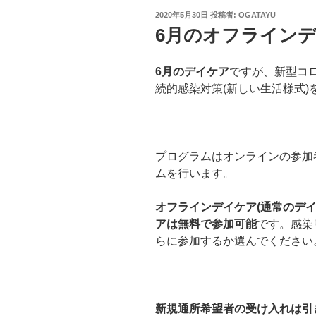
投
2020年5月30日
投稿者:
OGATAYU
稿
6月のオフライン
日:
6月のデイケア
ですが、新型コロナ
続的感染対策(新しい生活様式)
プログラムはオンラインの参加
ムを行います。
オフラインデイケア(通常のデイ
アは無料で参加可能
です。感染
らに参加するか選んでください
新規通所希望者の受け入れは引