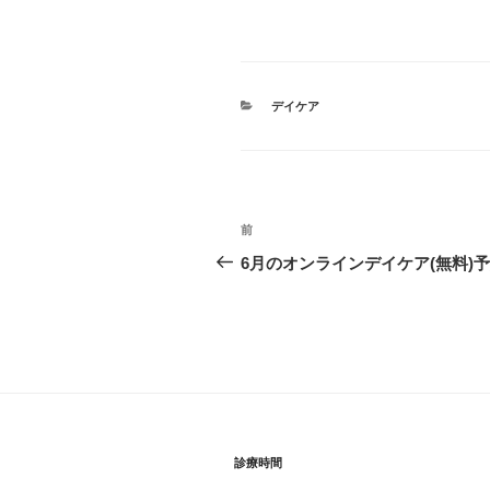
カ
デイケア
テ
ゴ
リ
ー
投
前
前
稿
の
6月のオンラインデイケア(無料)
投
ナ
稿
ビ
ゲ
ー
シ
診療時間