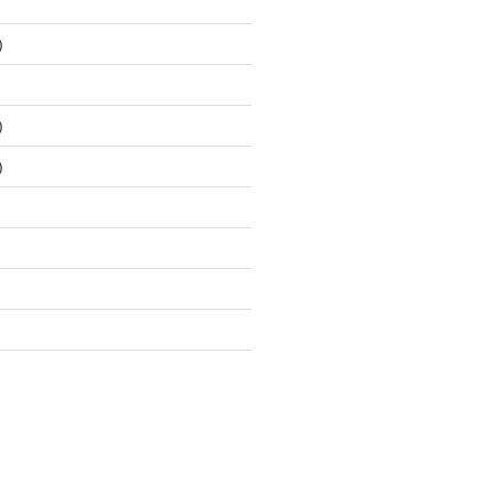
)
)
)