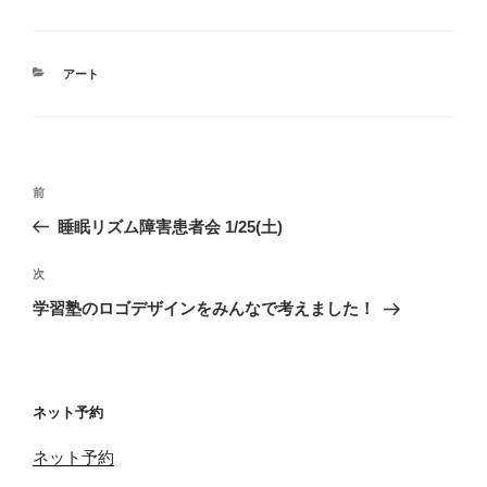
カ
アート
テ
ゴ
リ
ー
投
前
前
稿
の
睡眠リズム障害患者会 1/25(土)
ナ
投
ビ
稿
次
次
ゲ
の
学習塾のロゴデザインをみんなで考えました！
投
ー
稿
シ
ョ
ネット予約
ン
ネット予約