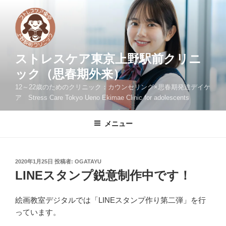
コ
ン
テ
ン
ツ
ストレスケア東京上野駅前クリニ
へ
ック（思春期外来）
ス
12～22歳のためのクリニック：カウンセリング×思春期発達デイケ
キ
ア Stress Care Tokyo Ueno Ekimae Clinic for adolescents
ッ
プ
メニュー
投
2020年1月25日
投稿者:
OGATAYU
稿
LINEスタンプ鋭意制作中です！
日:
絵画教室デジタルでは「LINEスタンプ作り第二弾」を行
っています。