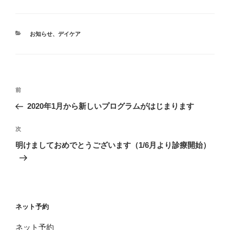
カ
お知らせ
、
デイケア
テ
ゴ
リ
ー
投
前
前
稿
の
2020年1月から新しいプログラムがはじまります
ナ
投
ビ
稿
次
次
ゲ
の
明けましておめでとうございます（1/6月より診療開始）
投
ー
稿
シ
ョ
ン
ネット予約
ネット予約