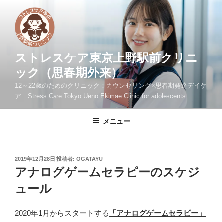
コ
ン
テ
ン
ツ
ストレスケア東京上野駅前クリニ
へ
ック（思春期外来）
ス
12～22歳のためのクリニック：カウンセリング×思春期発達デイケ
キ
ア Stress Care Tokyo Ueno Ekimae Clinic for adolescents
ッ
プ
メニュー
投
2019年12月28日
投稿者:
OGATAYU
稿
アナログゲームセラピーのスケジ
日:
ュール
2020年1月からスタートする
「アナログゲームセラピー」