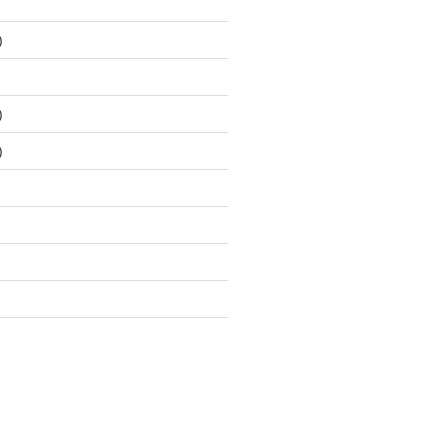
)
)
)