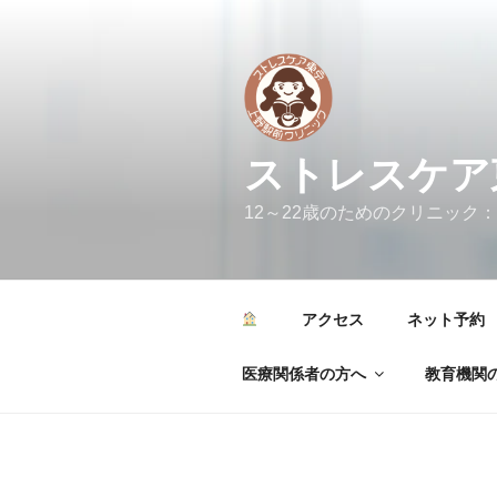
コ
ン
テ
ン
ツ
へ
ストレスケア
ス
キ
12～22歳のためのクリニック：カウンセリ
ッ
プ
アクセス
ネット予約
医療関係者の方へ
教育機関の