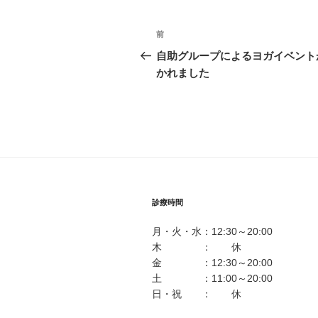
投
前
前
稿
の
自助グループによるヨガイベント
投
かれました
ナ
稿
ビ
ゲ
ー
シ
ョ
診療時間
ン
月・火・水：12:30～20:00
木 ： 休
金 ：12:30～20:00
土 ：11:00～20:00
日・祝 ： 休