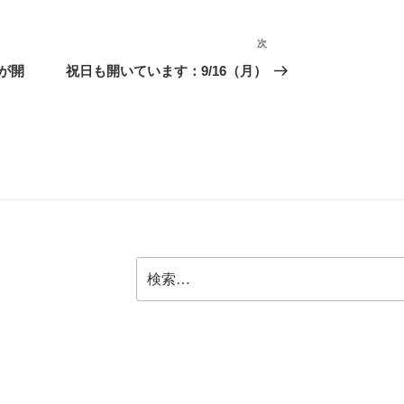
次
次
の
が開
祝日も開いています：9/16（月）
投
稿
検
索: