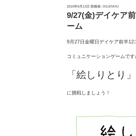
投
2019年9月13日
投稿者:
OGATAYU
稿
9/27(金)デイケ
日:
ーム
9月27日金曜日デイケア前半12:3
コミュニケーションゲームです
「絵しりとり」
に挑戦しましょう！