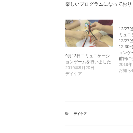
楽しいプログラムになっており
12/2
ミュニ
12/2
12:3
ョンゲ
9月13日コミュニケーシ
前回に
ョンゲームを行いました
2019年
2019年9月20日
お知ら
デイケア
カ
デイケア
テ
ゴ
リ
ー