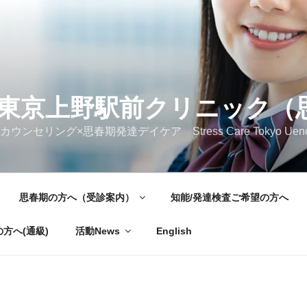
東京上野駅前クリニック（
ング×思春期発達デイケア Stress Care Tokyo Ueno Ekimae 
思春期の方へ（受診案内）
知能/発達検査ご希望の方へ
方へ(通級)
活動News
English